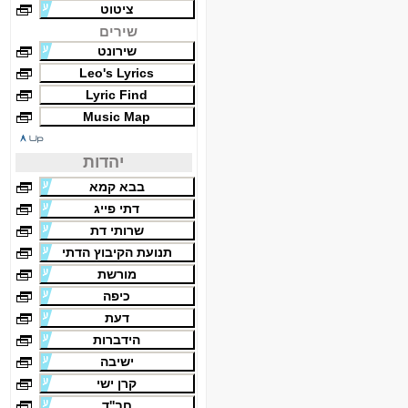
ציטוט
שירים
שירונט
Leo's Lyrics
Lyric Find
Music Map
יהדות
בבא קמא
דתי פייג
שרותי דת
תנועת הקיבוץ הדתי
מורשת
כיפה
דעת
הידברות
ישיבה
קרן ישי
חב''ד