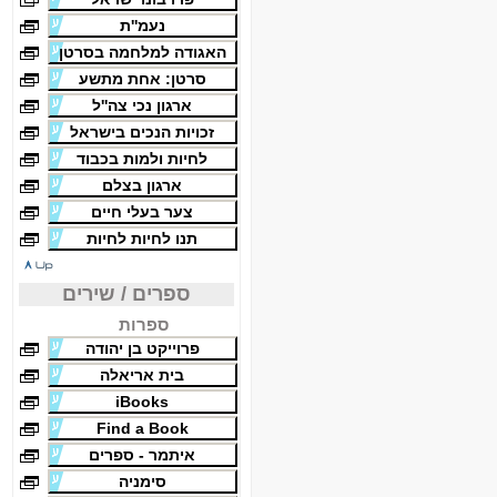
נעמ''ת
האגודה למלחמה בסרטן
סרטן: אחת מתשע
ארגון נכי צה''ל
זכויות הנכים בישראל
לחיות ולמות בכבוד
ארגון בצלם
צער בעלי חיים
תנו לחיות לחיות
ספרים / שירים
ספרות
פרוייקט בן יהודה
בית אריאלה
iBooks
Find a Book
איתמר - ספרים
סימניה