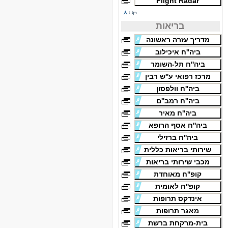
Flight Radar
בריאות
מדריך עזרה ראשונה
ביה''ח איכילוב
ביה''ח תל-השומר
מרכז רפואי ע''ש רבין
ביה''ח וולפסון
ביה''ח רמב''ם
ביה''ח מאיר
ביה''ח אסף הרופא
ביה''ח ברזילי
שירותי בריאות כללית
מכבי שירותי בריאות
קופ''ח מאוחדת
קופ''ח לאומית
אינדקס תרופות
מאגר תרופות
בית-מרקחת ברשת