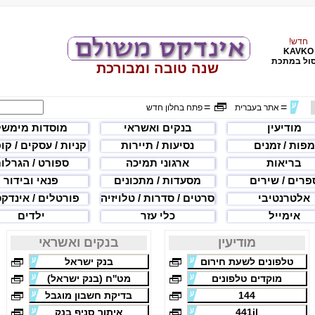
חדש!
KAVKO
ול במתכת
שנה טובה ומבורכת
=
=
אתר בעברית
פתח בחלון חדש
מודיעין
בנקים ואשראי
מוסדות מימשל
מפות / זמנים
נסיעות / תיירות
קניות / עסקים / קו
בריאות
ארגוני תמיכה
ספורט / הגרלו
פרים / שירים
מסעדות / מתכונים
פנאי ובידור
אלטרנטיבי
סרטים / סדרות / טלויזיה
פורטלים / אינדק
אימייל
כלי עזר
ילדים
מודיעין
בנקים ואשראי
טלפונים לשעת חירום
בנק ישראל
מוקדים טלפונים
מט''ח (בנק ישראל)
144
בדיקת חשבון מוגבל
441il
איתור סניף בנק