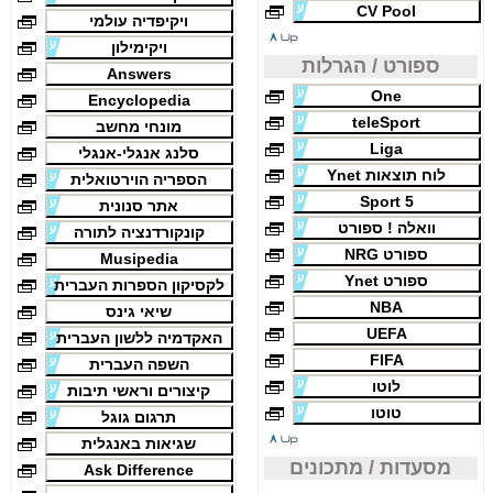
CV Pool
ויקיפדיה עולמי
ויקימילון
ספורט / הגרלות
Answers
One
Encyclopedia
teleSport
מונחי מחשב
Liga
סלנג אנגלי-אנגלי
לוח תוצאות Ynet
הספריה הוירטואלית
Sport 5
אתר סנונית
וואלה ! ספורט
קונקורדנציה לתורה
ספורט NRG
Musipedia
ספורט Ynet
לקסיקון הספרות העברית
NBA
שיאי גינס
UEFA
האקדמיה ללשון העברית
FIFA
השפה העברית
לוטו
קיצורים וראשי תיבות
טוטו
תרגום גוגל
שגיאות באנגלית
מסעדות / מתכונים
Ask Difference