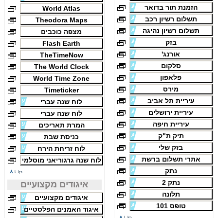
הזמנת תור בדואר
World Atlas
תשלום רשיון רכב
Theodora Maps
תשלום רשיון נהיגה
מצפה כוכבים
בזק
Flash Earth
אורנג'
TheTimeNow
סלקום
The World Clock
פלאפון
World Time Zone
מירס
Timeticker
עיריית תל אביב
לוח שנה עברי
עיריית ירושלים
לוח שנה עברי
עיריית חיפה
המרת תאריכים
תיק ת"ק
כניסת שבת
בזק שלי
לוח זריחת הירח
אתרי תשלום ברשת
לוח שנה גרגוריאני מוסלמי
נתק
נתק 2
איגודים מקצועיים
תלונה
איגודים מקצועיים
טופס 101
איגוד האמנים הפלסטיים