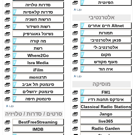
הפיוטית
סדרות טלויזה
סדרות קלאסיות
אלטרנטיבי
הרשות השניה
Altnet חיים אחרים
רשות השידור
תמורות
נשיונל גאוגרפיק
פנאן אלטרנטיבי
מה קורה
אלטרנטיב-לי
רשת
מקום
Where2Go
מעוף מקודש
Isra Media
איה הוד
iFilm
תרגוmon
מוסיקה
סינמטק תל אביב
סינמטק ירושלים
FM1
סינמטק חיפה
אינדקס תחנות רדיו
Classical Radio Stations
סרטים / סדרות / טלויזיה
Jango
live365
BestFreeStreaming
Radio Garden
IMDB