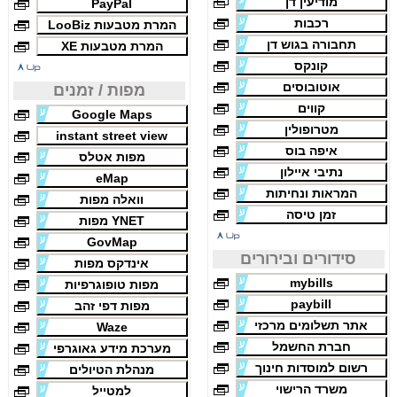
מודיעין דן
PayPal
רכבות
המרת מטבעות LooBiz
תחבורה בגוש דן
המרת מטבעות XE
קונקס
אוטובוסים
מפות / זמנים
קווים
Google Maps
מטרופולין
instant street view
איפה בוס
מפות אטלס
נתיבי איילון
eMap
המראות ונחיתות
וואלה מפות
זמן טיסה
YNET מפות
GovMap
סידורים ובירורים
אינדקס מפות
mybills
מפות טופוגרפיות
paybill
מפות דפי זהב
אתר תשלומים מרכזי
Waze
חברת החשמל
מערכת מידע גאוגרפי
רשום למוסדות חינוך
מנהלת הטיולים
משרד הרישוי
למטייל