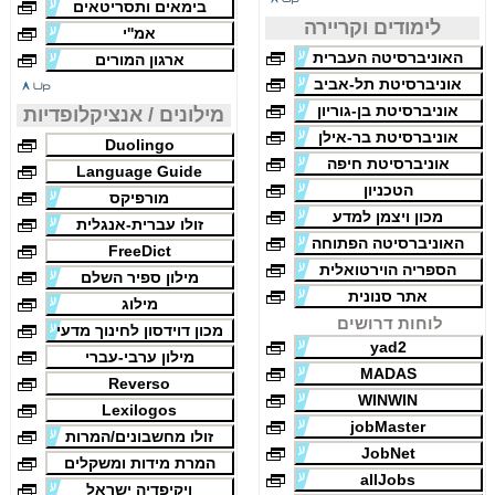
בימאים ותסריטאים
לימודים וקריירה
אמ''י
האוניברסיטה העברית
ארגון המורים
אוניברסיטת תל-אביב
אוניברסיטת בן-גוריון
מילונים / אנציקלופדיות
אוניברסיטת בר-אילן
Duolingo
אוניברסיטת חיפה
Language Guide
הטכניון
מורפיקס
מכון ויצמן למדע
זולו עברית-אנגלית
האוניברסיטה הפתוחה
FreeDict
הספריה הוירטואלית
מילון ספיר השלם
אתר סנונית
מילוג
לוחות דרושים
מכון דוידסון לחינוך מדעי
yad2
מילון ערבי-עברי
MADAS
Reverso
WINWIN
Lexilogos
jobMaster
זולו מחשבונים/המרות
JobNet
המרת מידות ומשקלים
allJobs
ויקיפדיה ישראל