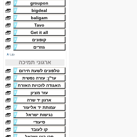
groupon
bigdeal
baligam
Tavo
Get it all
קופונים
גוזרים
ארגוני תמיכה
טלפונים לשעת חירום
ער''ן: עזרה נפשית
האגודה לזכויות האזרח
עזר מציון
ארגון יד שרה
עמותת יד אליעזר
נגישות ישראל
סיעודי
קו לעובד
פרו בונו ישראל