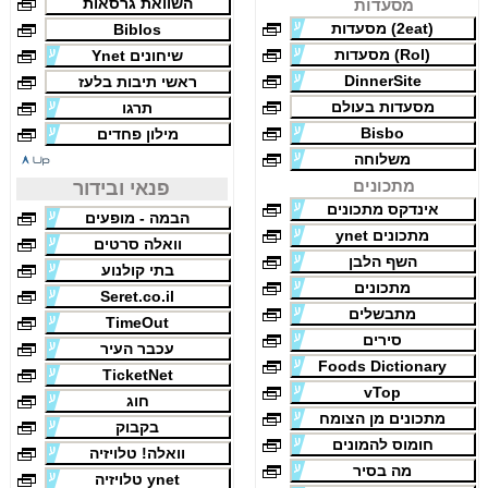
השוואת גרסאות
מסעדות
(2eat) מסעדות
Biblos
(Rol) מסעדות
שיחונים Ynet
DinnerSite
ראשי תיבות בלעז
מסעדות בעולם
תרגו
Bisbo
מילון פחדים
משלוחה
מתכונים
פנאי ובידור
אינדקס מתכונים
הבמה - מופעים
מתכונים ynet
וואלה סרטים
השף הלבן
בתי קולנוע
מתכונים
Seret.co.il
מתבשלים
TimeOut
סירים
עכבר העיר
Foods Dictionary
TicketNet
vTop
חוג
מתכונים מן הצומח
בקבוק
חומוס להמונים
וואלה! טלויזיה
מה בסיר
ynet טלויזיה