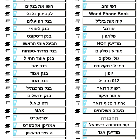
דפי זהב
השוואת בנקים
World Phone Book
לקסיקון כלכלי
קידומות בינ''ל
בנק הפועלים
אורנג'
בנק לאומי
פלאפון
בנק דיסקונט
מודיעין HOT
הבינלאומי הראשון
מודיעין סלקום
בנק מזרחי-טפחות
גולן טלקום
בנק אוצר החייל
רמי לוי תקשורת
בנק יהב
יופון
בנק אגוד
012 מובייל
בנק מסד
רשות הדואר
בנק מרכנתיל
איתור מיקוד
בנק ירושלים
איתור סניף דואר
ויזה כ.א.ל
מעקב משלוחים
MAX
תחבורה
ישראכרט
קווי תחבורה בישראל
אמריקן אקספרס
מודיעין אגד
הישיר הראשון