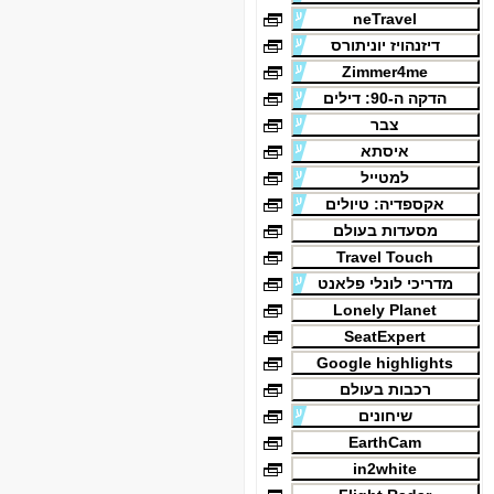
neTravel
דיזנהויז יוניתורס
Zimmer4me
הדקה ה-90: דילים
צבר
איסתא
למטייל
אקספדיה: טיולים
מסעדות בעולם
Travel Touch
מדריכי לונלי פלאנט
Lonely Planet
SeatExpert
Google highlights
רכבות בעולם
שיחונים
EarthCam
in2white