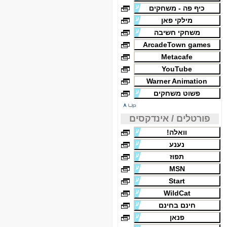
כיף פה - משחקים
מילקי פאן
משחקי חשיבה
ArcadeTown games
Metacafe
YouTube
Warner Animation
פשוט משחקים
פורטלים / אינדקסים
וואלה!
נענע
תפוז
MSN
Start
WildCat
חינם בחינם
פנאן